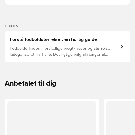
GUIDES
Forstå fodboldstørrelser: en hurtig guide
Fodbolde findes i forskellige vægtklasser og størrelser,
kategoriseret fra 1 til 5. Det rigtige valg afhænger af
faktorer som alder, niveau og formålet med bolden –
herunder ligaregler og træningsmetoder.
Anbefalet til dig