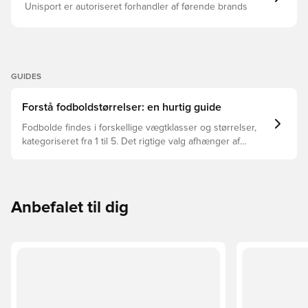
Unisport er autoriseret forhandler af førende brands
GUIDES
Forstå fodboldstørrelser: en hurtig guide
Fodbolde findes i forskellige vægtklasser og størrelser,
kategoriseret fra 1 til 5. Det rigtige valg afhænger af
faktorer som alder, niveau og formålet med bolden –
herunder ligaregler og træningsmetoder.
Anbefalet til dig