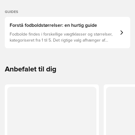
GUIDES
Forstå fodboldstørrelser: en hurtig guide
Fodbolde findes i forskellige vægtklasser og størrelser,
kategoriseret fra 1 til 5. Det rigtige valg afhænger af
faktorer som alder, niveau og formålet med bolden –
herunder ligaregler og træningsmetoder.
Anbefalet til dig