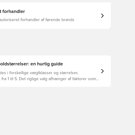
t forhandler
autoriseret forhandler af førende brands
oldstørrelser: en hurtig guide
es i forskellige vægtklasser og størrelser,
 fra 1 til 5. Det rigtige valg afhænger af faktorer som
u og formålet med bolden – herunder ligaregler og
oder.