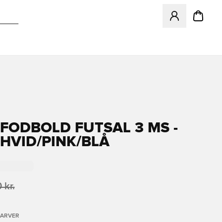
Åbner en Modal ti
FODBOLD FUTSAL 3 MS -
HVID/PINK/BLÅ
 kr.
FARVER