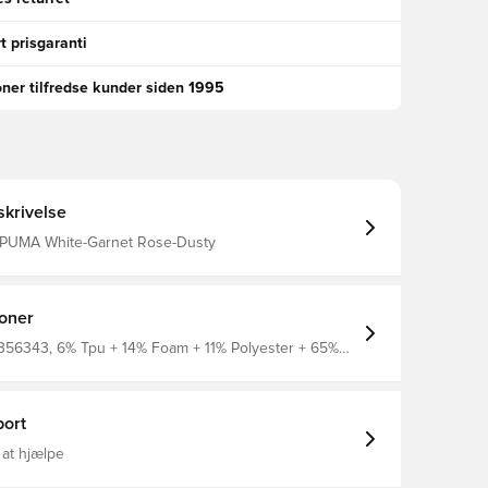
t prisgaranti
oner tilfredse kunder siden 1995
krivelse
 PUMA White-Garnet Rose-Dusty
ioner
356343, 6% Tpu + 14% Foam + 11% Polyester + 65%
der + 4% Others, Indendørs/Futsal, PUMA, Mænd,
bolde, Hvid
ort
 at hjælpe