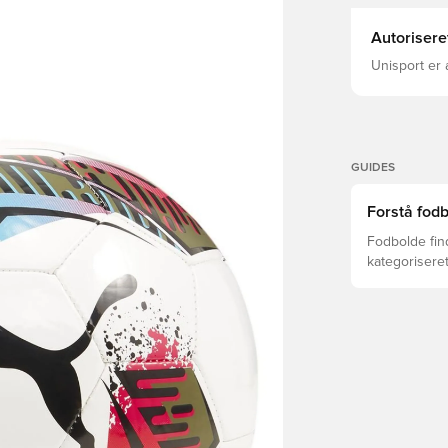
Autorisere
Unisport er 
GUIDES
Forstå fodb
Fodbolde find
kategoriseret
alder, nivea
træningsmet