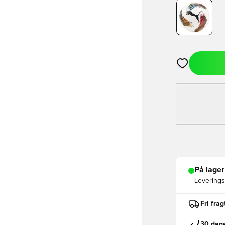
Åbner en Moda
På lager
Leveringst
Fri fra
30 dage