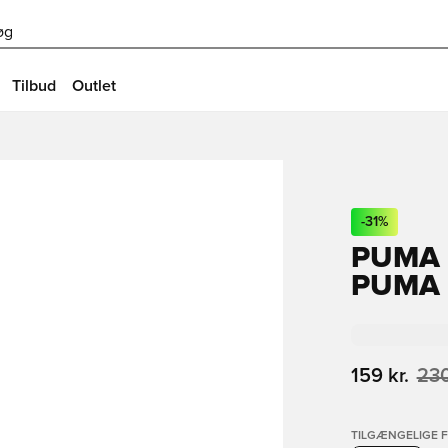
øg
Tilbud
Outlet
-
31
%
PUMA 
PUMA 
159 kr.
230
TILGÆNGELIGE 