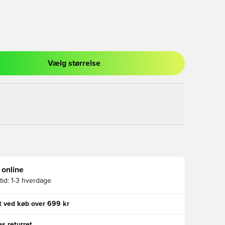
Vælg størrelse
l til at logge ind eller tilmelde dig som medlem
 online
id:
1-3 hverdage
gt ved køb over 699 kr
s returret