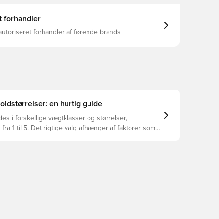
t forhandler
autoriseret forhandler af førende brands
oldstørrelser: en hurtig guide
es i forskellige vægtklasser og størrelser,
 fra 1 til 5. Det rigtige valg afhænger af faktorer som
u og formålet med bolden – herunder ligaregler og
oder.