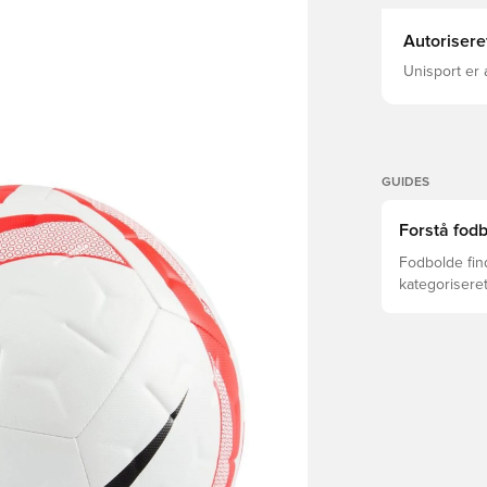
Autorisere
Unisport er 
GUIDES
Forstå fodb
Fodbolde find
kategoriseret
alder, nivea
træningsmet