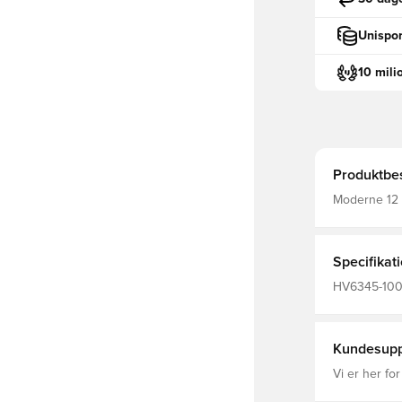
Unispor
10 mili
Produktbes
Moderne 12 
opretholder 
kabinettet, 
og levere en mere sand 
polyurethan 
Specifikat
Importeret
HV6345-100,
Fodbolde, 6
Kundesupp
Vi er her for