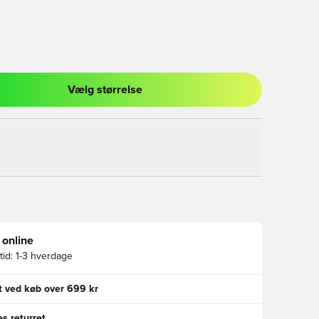
Vælg størrelse
l til at logge ind eller tilmelde dig som medlem
 online
id:
1-3 hverdage
gt ved køb over 699 kr
s returret