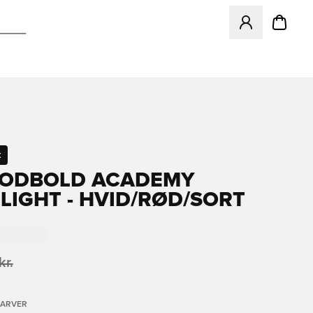
Åbner en Modal ti
t
FODBOLD ACADEMY
LIGHT - HVID/RØD/SORT
kr.
FARVER