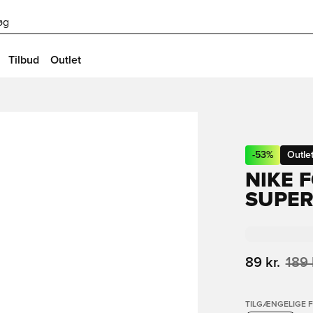
øg
Tilbud
Outlet
-
53
%
Outle
NIKE 
SUPER
89 kr.
189 
TILGÆNGELIGE 