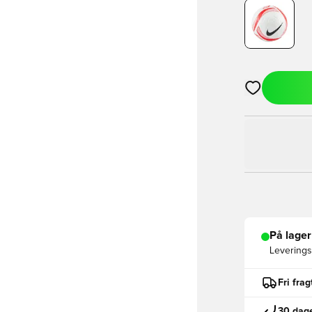
Åbner en Moda
På lager
Leveringst
Fri fra
30 dage