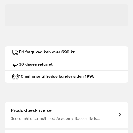
Fri fragt ved køb over 699 kr
30 dages returret
10 milioner tilfredse kunder siden 1995
Produktbeskrivelse
Score mål efter mål med Academy Soccer Balls
innovative OmniSculpt-teknologi 67% gummi 10%
polyurethan (PU) 13% polyester 10% ethylenvinylacetat