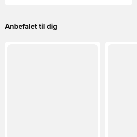
faktorer som alder, niveau og formålet med bolden –
herunder ligaregler og træningsmetoder.
Anbefalet til dig