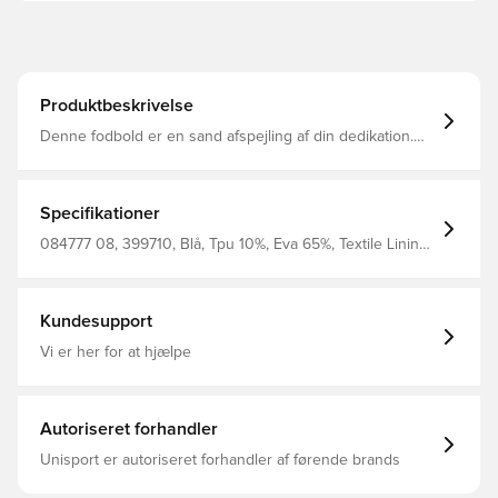
Produktbeskrivelse
Denne fodbold er en sand afspejling af din dedikation.
Designet til ydeevne og designet til at vise dit holds
farver, giver det dig mulighed for at tage din passion ud
på banen. Uanset om du træner dine skud eller spiller i
den store kamp, holder denne bold din holdånd levende
Specifikationer
ved hvert spark, hvilket får hver kamp til at føles som en
fejring af loyalitet og stolthed. Mini fodbold størrelse
084777 08, 399710, Blå, Tpu 10%, Eva 65%, Textile Lining
Skinnende TPU ydre Maskinsyet konstruktion 32-panel
15%, Sr Bladder 10%, Fodbolde, Mænd, Græs, PUMA,
konstruktion
Voksne
Kundesupport
Vi er her for at hjælpe
Autoriseret forhandler
Unisport er autoriseret forhandler af førende brands