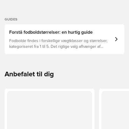
GUIDES
Forstå fodboldstørrelser: en hurtig guide
Fodbolde findes i forskellige vægtklasser og størrelser,
kategoriseret fra 1 til 5. Det rigtige valg afhænger af
faktorer som alder, niveau og formålet med bolden –
herunder ligaregler og træningsmetoder.
Anbefalet til dig