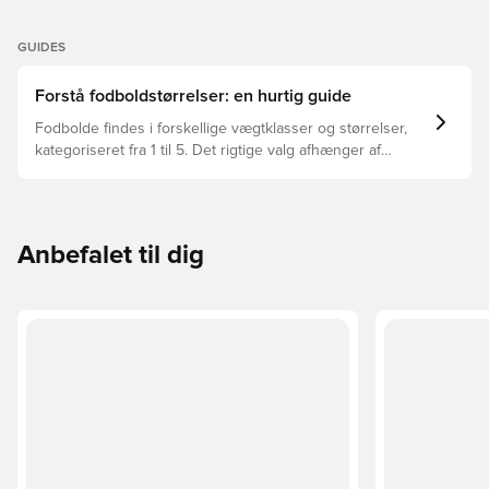
GUIDES
Forstå fodboldstørrelser: en hurtig guide
Fodbolde findes i forskellige vægtklasser og størrelser,
kategoriseret fra 1 til 5. Det rigtige valg afhænger af
faktorer som alder, niveau og formålet med bolden –
herunder ligaregler og træningsmetoder.
Anbefalet til dig