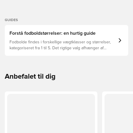
GUIDES
Forstå fodboldstørrelser: en hurtig guide
Fodbolde findes i forskellige vægtklasser og størrelser,
kategoriseret fra 1 til 5. Det rigtige valg afhænger af
faktorer som alder, niveau og formålet med bolden –
herunder ligaregler og træningsmetoder.
Anbefalet til dig