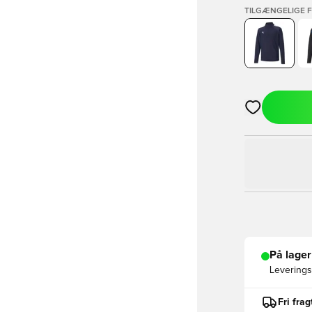
TILGÆNGELIGE 
Åbner en Moda
På lager
Leveringst
Fri fra