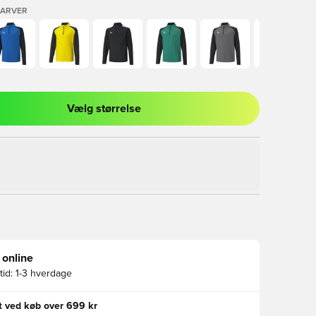
FARVER
Vælg størrelse
l til at logge ind eller tilmelde dig som medlem
 online
id:
1-3 hverdage
gt ved køb over 699 kr