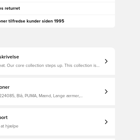
s returret
oner tilfredse kunder siden 1995
krivelse
at. Our core collection steps up. This collection is
at enjoy the battle as much as the win. A re-designed
 performances and perfect wearability. For your
pitch and your matches on pitch.
ioner
224085, Blå, PUMA, Mænd, Lange ærmer,
er, PUMA Liga, Børn, Main Material 1: 100% Polyester
ricot - 220.00 G/M² - Piece Dyed - Chemical- Wicking
- Drycell (Fun/001)
ort
 at hjælpe