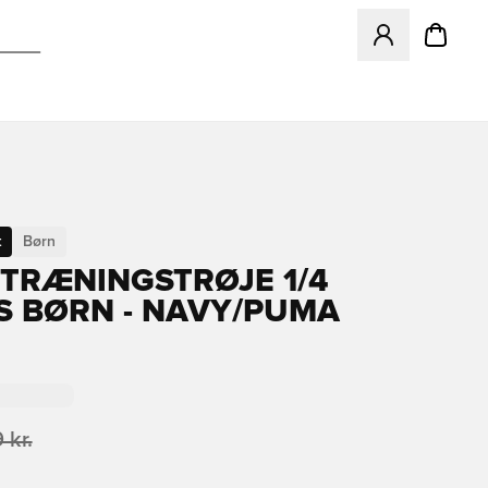
Åbner en Modal ti
t
Børn
TRÆNINGSTRØJE 1/4
S BØRN - NAVY/PUMA
 kr.