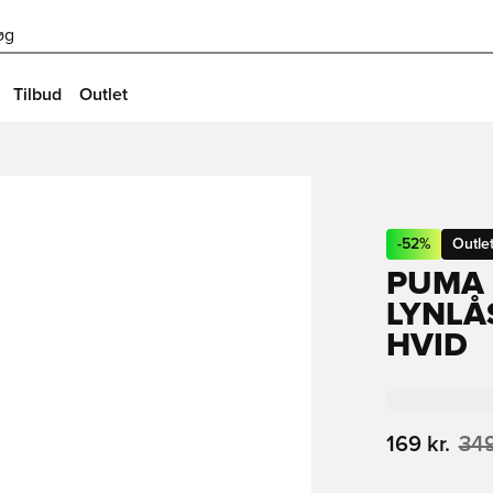
øg
Tilbud
Outlet
-
52
%
Outle
PUMA 
LYNLÅ
HVID
169 kr.
349