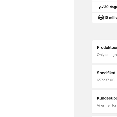
30 dage
10 mili
Produktbes
Only see gre
for those th
fit for high
comfort off 
Specifikat
657237 06, 
Træningstrøj
Recycled - T
(Bio-Based) 
Kundesupp
Vi er her for