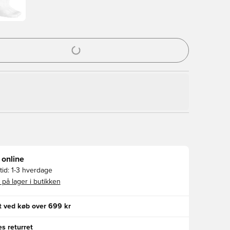
l til at logge ind eller tilmelde dig som medlem
 online
id:
1-3 hverdage
 på lager i butikken
gt ved køb over 699 kr
s returret