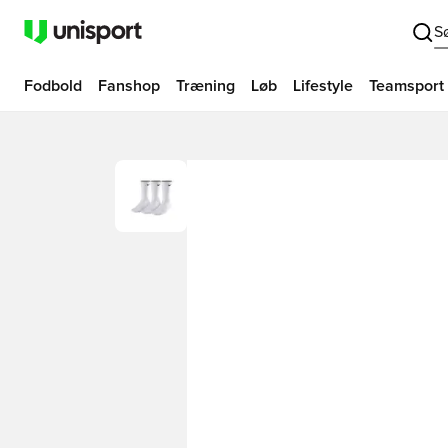
S
Fodbold
Fanshop
Træning
Løb
Lifestyle
Teamsport