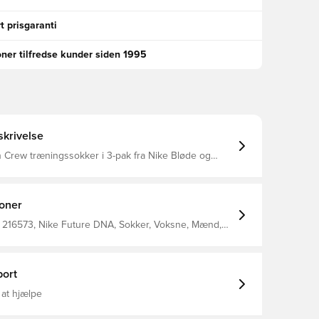
t prisgaranti
oner tilfredse kunder siden 1995
krivelse
rew træningssokker i 3-pak fra Nike Bløde og
æningssokker fra Nike, der sørger for langvarig
itet. Ribkant og support under
giver en behagelig og tæt pasform. Ved hæl- og
der på sokker og sko er områder som udsættes for
ioner
e, er træningssokkerne forstærket så holdbarheden
 216573, Nike Future DNA, Sokker, Voksne, Mænd,
ex.
100% Textile
ort
 at hjælpe