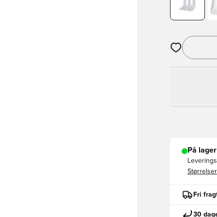
Åbner en Moda
På lager
Leveringst
Størrelser
Fri fra
30 dage