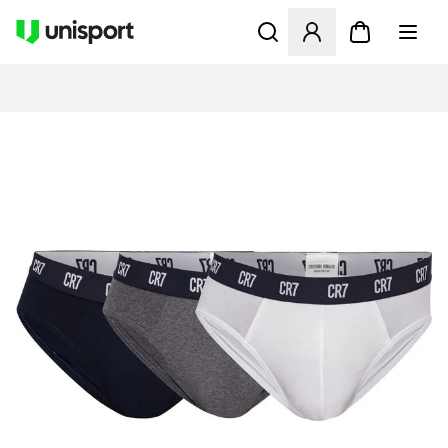
Åbner en Modal til at logge 