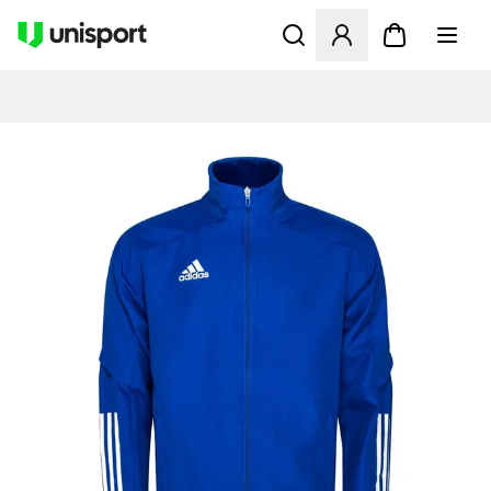
Åbner en Modal til at logge 