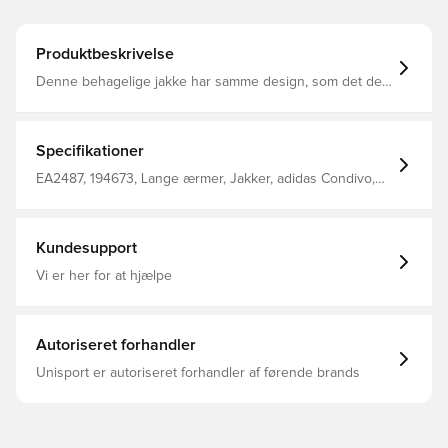
Produktbeskrivelse
Denne behagelige jakke har samme design, som det de
professionelle fodboldspillere bærer, når de rejser til og
fra kamp Den innovative AEROREADY teknologi leder
fugt væk fra kroppen, så du efterlades komfortabel, tør
og afkølet Med lynlåslommer i siderne, hvilket giver
Specifikationer
mulighed for sikker og nem opbevaring af personlige
ejendele Fuld lynlås og opretstående krave, som er med
EA2487, 194673, Lange ærmer, Jakker, adidas Condivo,
til at yde ekstra beskyttelse Slim fit Fremstillet i 100%
Mænd, Voksne, adidas, Blå
genanvendt polyester.
Kundesupport
Vi er her for at hjælpe
Autoriseret forhandler
Unisport er autoriseret forhandler af førende brands