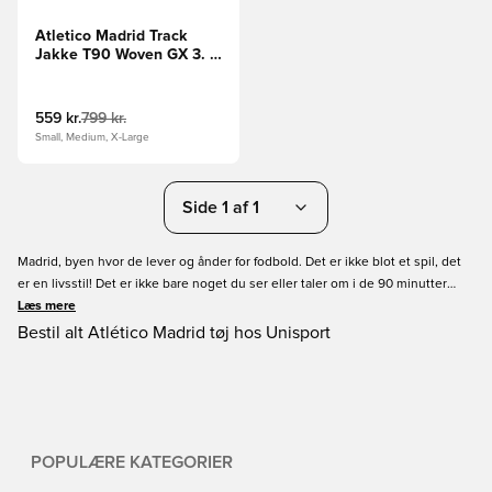
Atletico Madrid Track
Jakke T90 Woven GX 3. -
Sort/Blå/Rød/Hvid
559 kr.
799 kr.
Small, Medium, X-Large
Side 1 af 1
Madrid, byen hvor de lever og ånder for fodbold. Det er ikke blot et spil, det
er en livsstil! Det er ikke bare noget du ser eller taler om i de 90 minutter
kampen varer, det er en del af hverdagen. Få dine Atletico Madrid lifestyle
Læs mere
produkter hos Unisport i dag. Vi garanterer nem shopping og hurtig levering.
Bestil alt Atlético Madrid tøj hos Unisport
POPULÆRE KATEGORIER