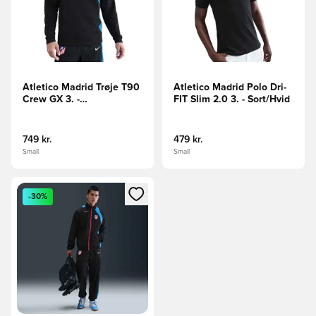
Atletico Madrid Trøje T90
Atletico Madrid Polo Dri-
Crew GX 3. -
FIT Slim 2.0 3. - Sort/Hvid
Sort/Blå/Hvid
749 kr.
479 kr.
Small
Small
Åbner en Modal til at logge ind eller tilmelde dig som medle
-30%