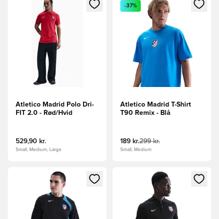
Åbner en Modal til at logge ind eller tilmelde dig som medle
Åbner en Modal til at logge i
-37%
Atletico Madrid Polo Dri-
Atletico Madrid T-Shirt
FIT 2.0 - Rød/Hvid
T90 Remix - Blå
529,90 kr.
189 kr.
299 kr.
Small, Medium, Large
Small, Medium
Åbner en Modal til at logge ind eller tilmelde dig som medle
Åbner en Modal til at logge i