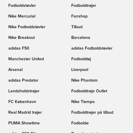
Fodboldstøvler
Fodboldtrøjer
Nike Mercurial
Fanshop
Nike Fodboldstøvler
Tilbud
Nike Breakout
Barcelona
adidas F50
adidas Fodboldstøvler
Manchester United
Fodboldtøj
Arsenal
Liverpool
adidas Predator
Nike Phantom
Landsholdstrøjer
Fodboldtrøje Outlet
FC København
Nike Tiempo
Real Madrid trøjer
Fodboldtrøjer på tilbud
PUMA Showtime
Fodbolde