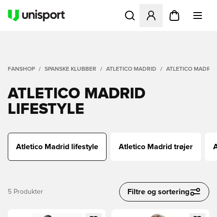
Åbner en Modal til at logge 
FANSHOP
SPANSKE KLUBBER
ATLETICO MADRID
ATLETICO MADRID
ATLETICO MADRID
LIFESTYLE
Atletico Madrid lifestyle
Atletico Madrid trøjer
A
Filtre og sortering
5
Produkter