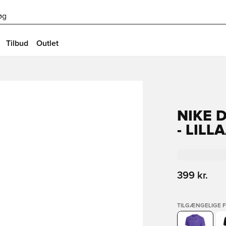
øg
Tilbud
Outlet
NIKE D
- LILL
399 kr.
TILGÆNGELIGE 