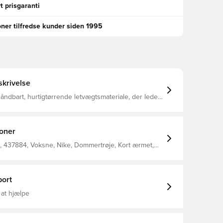
t prisgaranti
oner tilfredse kunder siden 1995
krivelse
t åndbart, hurtigtørrende letvægtsmateriale, der leder
 kroppen, så du altid holdes tør, komfortabel og
o brystlommer med smart lukning med krog og løkke
og og pen Normal pasform Fremstillet af 100%
polyester.
ioner
 437884, Voksne, Nike, Dommertrøje, Kort ærmet,
 Is Made With 100% Recycled Polyester Fibers, Gul,
ort
 at hjælpe