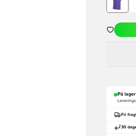
Åbner en Moda
På lager
Leveringst
Fri fra
30 dage