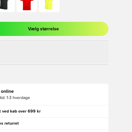
Vælg størrelse
l til at logge ind eller tilmelde dig som medlem
 online
id:
1-3 hverdage
gt ved køb over 699 kr
s returret