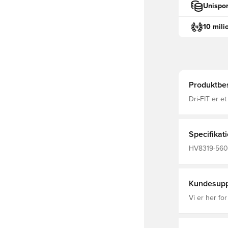
Unispor
10 mili
Produktbes
Dri-FIT er e
fugt væk fra
fokuseret T
til kort, dommerb
genanvendt 
Specifikat
HV8319-560,
This Product
Mænd
Kundesupp
Vi er her for