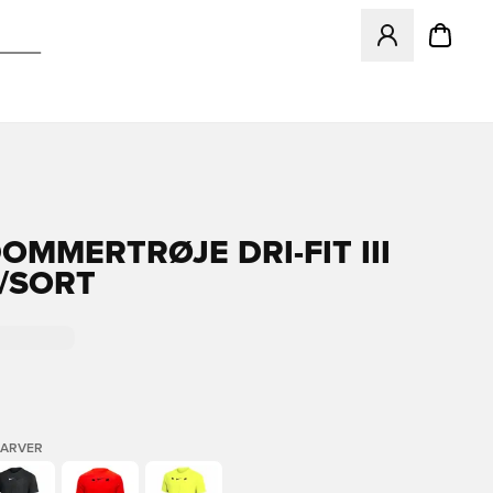
Åbner en Modal ti
OMMERTRØJE DRI-FIT III
A/SORT
FARVER