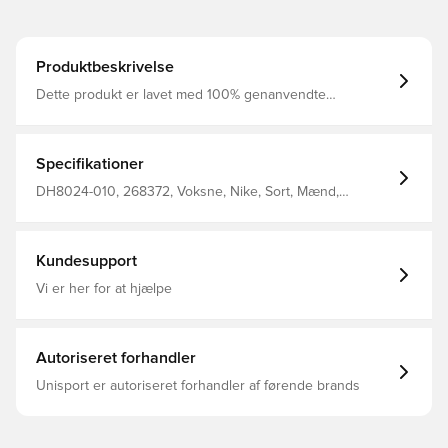
Produktbeskrivelse
Dette produkt er lavet med 100% genanvendte
polyesterfibre Dri-FIT er et åndbart, hurtigtørrende
letvægts materiale, der leder fugt væk fra kroppen, så du
altid holdes tør, komfortabel og fokuseret To brystlommer
med smart hook &amp; loop lukning til kort, dommerbog
Specifikationer
og kuglepen Regular fit Fremstillet i 100% genanvendt
polyester.
DH8024-010, 268372, Voksne, Nike, Sort, Mænd,
Dommertrøje, Kort ærmet, This Product Is Made With
100% Recycled Polyester Fibers
Kundesupport
Vi er her for at hjælpe
Autoriseret forhandler
Unisport er autoriseret forhandler af førende brands