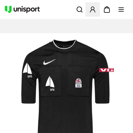
Åbner en Modal til at logge 