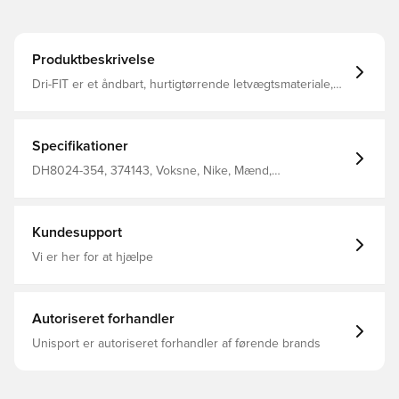
Produktbeskrivelse
Dri-FIT er et åndbart, hurtigtørrende letvægtsmateriale,
der leder fugt væk fra kroppen, så du altid holdes tør,
komfortabel og fokuseret To brystlommer med smart
lukning med krog og løkke til kort, dommerbog og pen
Regelmæssig pasform Fremstillet af 100% genanvendt
Specifikationer
polyester.
DH8024-354, 374143, Voksne, Nike, Mænd,
Dommertrøje, Kort ærmet, This Product Is Made With
100% Recycled Polyester Fibers, Turkis
Kundesupport
Vi er her for at hjælpe
Autoriseret forhandler
Unisport er autoriseret forhandler af førende brands