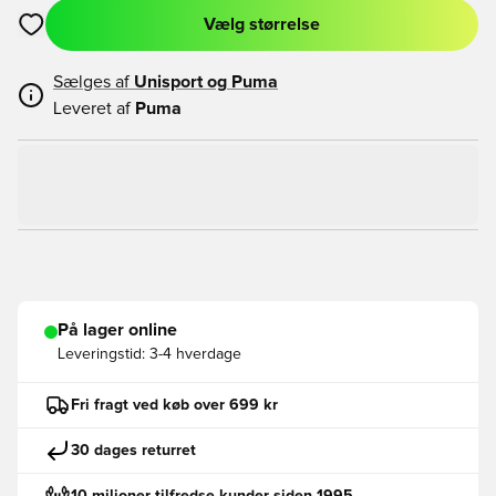
Vælg størrelse
Åbner en Modal til at logge ind eller tilmelde dig som medlem
Sælges af
Unisport og
Puma
Leveret af
Puma
På lager online
Leveringstid:
3-4 hverdage
Fri fragt ved køb over 699 kr
30 dages returret
10 milioner tilfredse kunder siden 1995