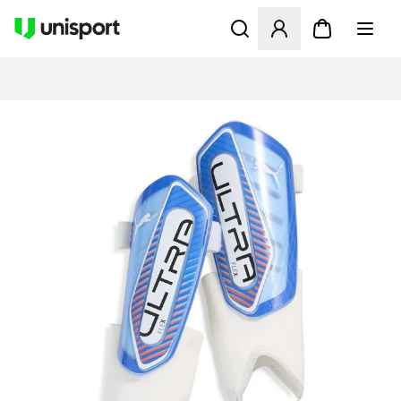
Åbner en Modal til at logge 