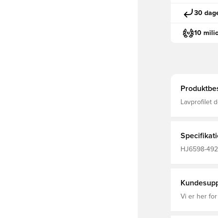
30 dage
10 mili
Produktbes
Lavprofilet des
overflade k
Venstre/højre-specifik 
Ærme: 65% p
Specifikat
HJ6598-492, 
Benskinner,
Kundesupp
Vi er her for