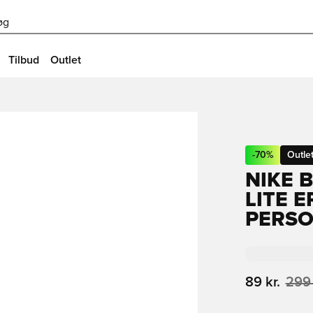
øg
Tilbud
Outlet
-
70
%
Outle
NIKE 
LITE 
PERSO
89 kr.
299 