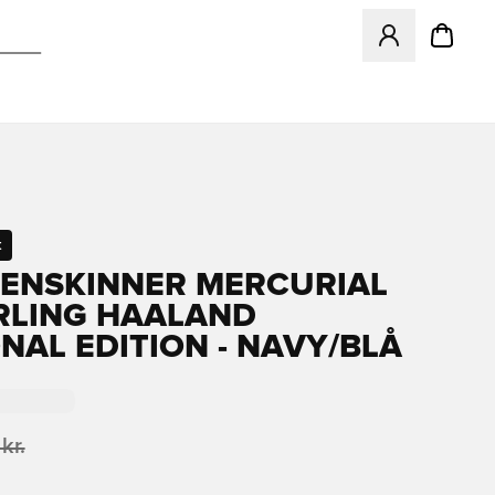
Åbner en Modal ti
t
BENSKINNER MERCURIAL
ERLING HAALAND
NAL EDITION - NAVY/BLÅ
kr.