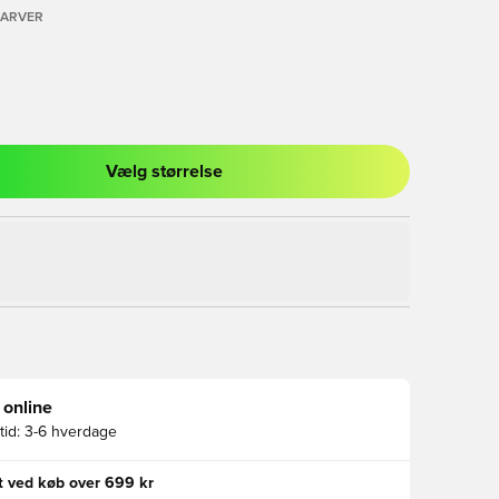
FARVER
Vælg størrelse
l til at logge ind eller tilmelde dig som medlem
 online
id:
3-6 hverdage
gt ved køb over 699 kr