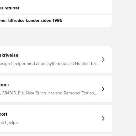
s returret
oner tilfredse kunder siden 1995
krivelse
ign hjælper med at beskytte mod slid Holdbar hård
ombineret med skum hjælper med stødabsorbering
pasform Skal: 72% K harpiks/28% EVA
olyester/ 19% gummi/ 16% spandex
ioner
384315, Blå, Nike Erling Haaland Personal Edition,
 Mænd, Nike, Voksne, Børn
ort
 at hjælpe