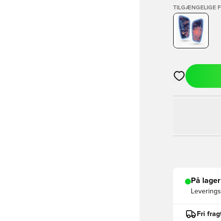
TILGÆNGELIGE 
Åbner en Moda
På lager
Leveringst
Fri fra