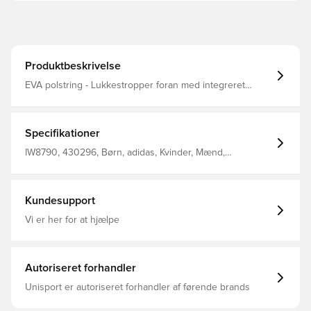
Produktbeskrivelse
EVA polstring - Lukkestropper foran med integreret
ankelbeskyttelse - Justerbar lukning med bånd foran
Specifikationer
IW8790, 430296, Børn, adidas, Kvinder, Mænd,
Benskinner, Blå
Kundesupport
Vi er her for at hjælpe
Autoriseret forhandler
Unisport er autoriseret forhandler af førende brands