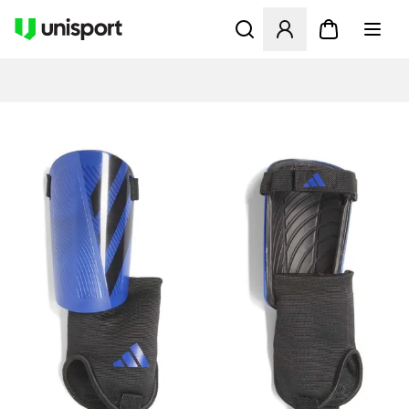
Åbner en Modal til at logge 