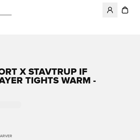
Åbner en Modal ti
ORT X STAVTRUP IF
AYER TIGHTS WARM -
FARVER