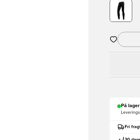
Åbner en Moda
På lager
Leveringst
Fri fra
30 dage