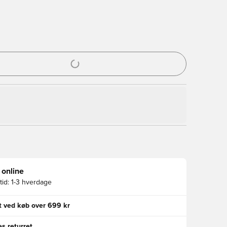
l til at logge ind eller tilmelde dig som medlem
 online
id:
1-3 hverdage
gt ved køb over 699 kr
s returret