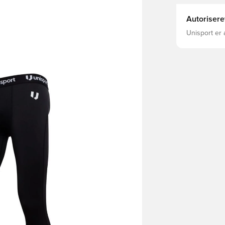
Autorisere
Unisport er 