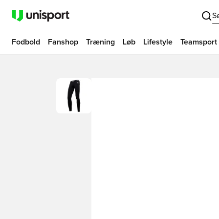
S
Fodbold
Fanshop
Træning
Løb
Lifestyle
Teamsport