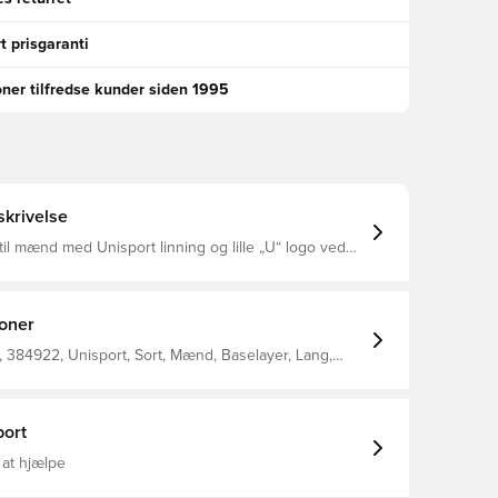
t prisgaranti
oner tilfredse kunder siden 1995
krivelse
 til mænd med Unisport linning og lille „U“ logo ved
venstre hofte 92% Polyester 8% elastan
ioner
 384922, Unisport, Sort, Mænd, Baselayer, Lang,
ort
 at hjælpe