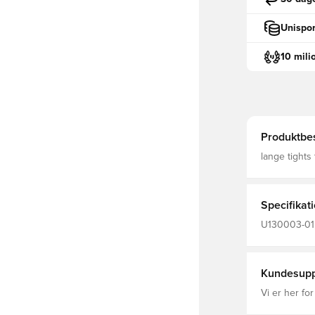
Unispor
10 mili
Produktbes
lange tights
Specifikat
U130003-01,
Voksne
Kundesupp
Vi er her for