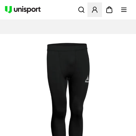
Åbner en Modal til at logge 