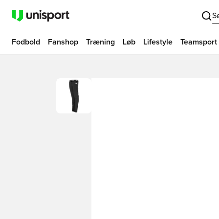
S
Fodbold
Fanshop
Træning
Løb
Lifestyle
Teamsport