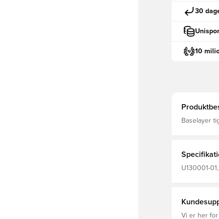
30 dage
Unispor
10 mili
Produktbes
Baselayer ti
Pasformen e
Stoffet hjæl
væk fra kroppen
elastiske linning 
Specifikat
polyester o
U130001-01, 
Baselayer, 
Kundesupp
Vi er her for