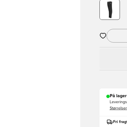
Åbner en Moda
På lager
Leveringst
Størrelser
Fri fra