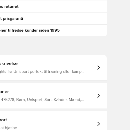
s returret
t prisgaranti
oner tilfredse kunder siden 1995
krivelse
ghts fra Unisport perfekt til træning eller kamp
r tætsiddende og derved minimeres distraktioner
per med at regulere temperatur og transportere sved
, så du holdes tør og varm Den brede og
kan strækkes for optimalt fit Fremstillet i 92%
ioner
g 8% spandex
475278, Børn, Unisport, Sort, Kvinder, Mænd,
Lang
ort
 at hjælpe