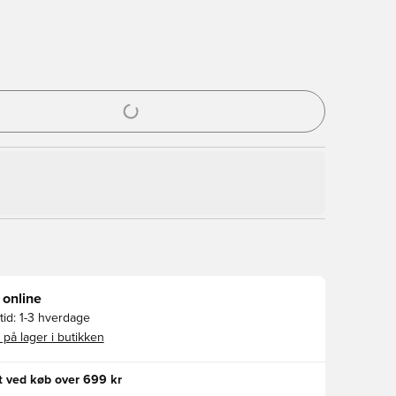
l til at logge ind eller tilmelde dig som medlem
 online
id:
1-3 hverdage
 på lager i butikken
gt ved køb over 699 kr