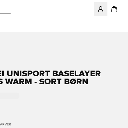
Åbner en Modal ti
EI UNISPORT BASELAYER
S WARM - SORT BØRN
FARVER