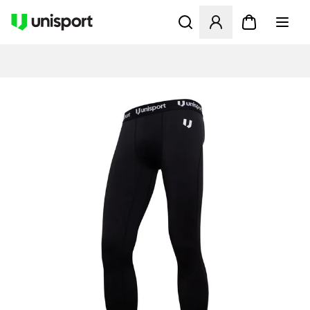
Åbner en Modal til at logge 