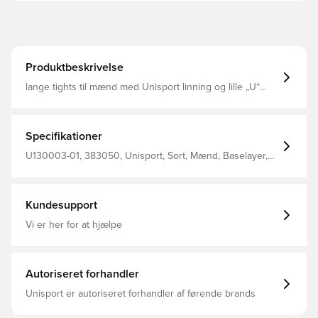
Produktbeskrivelse
lange tights til mænd med Unisport linning og lille „U“
logo ved venstre hofte 92% Polyester 8% elastan
Specifikationer
U130003-01, 383050, Unisport, Sort, Mænd, Baselayer,
Lang, Voksne
Kundesupport
Vi er her for at hjælpe
Autoriseret forhandler
Unisport er autoriseret forhandler af førende brands