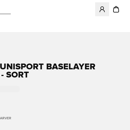
Åbner en Modal ti
 UNISPORT BASELAYER
 - SORT
FARVER