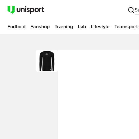
S
Fodbold
Fanshop
Træning
Løb
Lifestyle
Teamsport