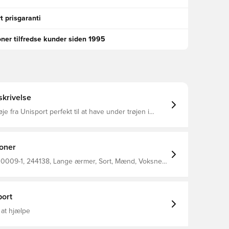
t prisgaranti
oner tilfredse kunder siden 1995
krivelse
je fra Unisport perfekt til at have under trøjen i
at regulere temperatur
ere sved væk fra kroppen, så du holdes tør og varm
ømløs design for maksimal komfort Fremstillet i
er og 8% elastan.
ioner
0009-1, 244138, Lange ærmer, Sort, Mænd, Voksne,
rbliv tør, Hold varmen, Baselayer
ort
 at hjælpe