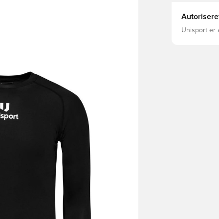
Autorisere
Unisport er 