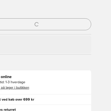
l til at logge ind eller tilmelde dig som medlem
 online
id:
1-3 hverdage
 på lager i butikken
gt ved køb over 699 kr
s returret