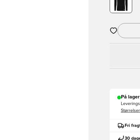
Åbner en Moda
På lager
Leveringst
Størrelser
Fri fra
30 dage