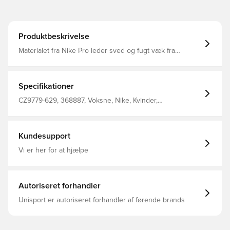
Produktbeskrivelse
Materialet fra Nike Pro leder sved og fugt væk fra
kroppen, så du altid holdes afkølet, tør og komfortabel
Pasformen er tætsiddende og derved minimeres
distraktioner Den brede og elastiske linning kan
strækkes for optimalt fit Fremstillet i 78% polyester og
Specifikationer
22% elastan.
CZ9779-629, 368887, Voksne, Nike, Kvinder,
Strømpebukser, Lang, This Product Is Made With At Least
50% Recycled Polyester Fibers, Pink
Kundesupport
Vi er her for at hjælpe
Autoriseret forhandler
Unisport er autoriseret forhandler af førende brands