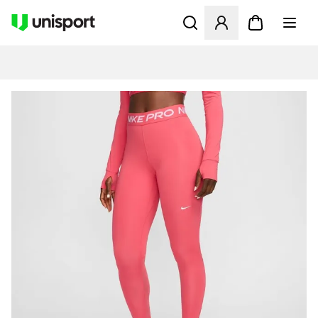
Åbner en Modal til at logge 