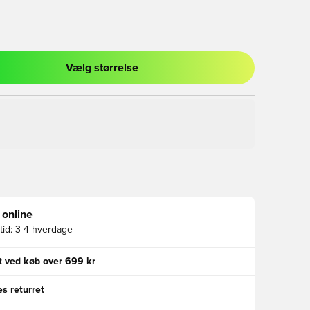
Vælg størrelse
l til at logge ind eller tilmelde dig som medlem
 online
id:
3-4 hverdage
gt ved køb over 699 kr
s returret