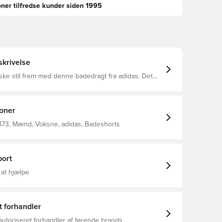
oner tilfredse kunder siden 1995
krivelse
tiske stil frem med denne badedragt fra adidas. Det
sign med V-udskæring bagpå giver fuld dækning og
ig dine skuldre og ryg fri bevægelighed under
. Det bløde, hurtigtørrende trikotstof og den
lhuet hjælper dig med at glide ubesværet gennem
ioner
0% Genbrugs) / 22% Elastan / For: 88%
873, Mænd, Voksne, adidas, Badeshorts
0% Genbrugs) / 12% Elastan Infinitex Fitness-
ort
 at hjælpe
t forhandler
autoriseret forhandler af førende brands