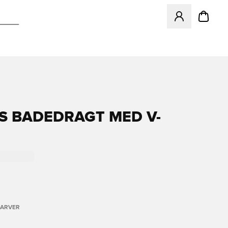
Åbner en Modal ti
S BADEDRAGT MED V-
FARVER