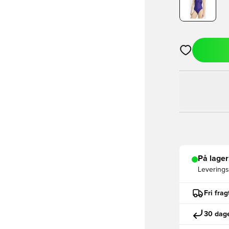
Åbner en Moda
På lager
Leveringst
Fri fra
30 dage