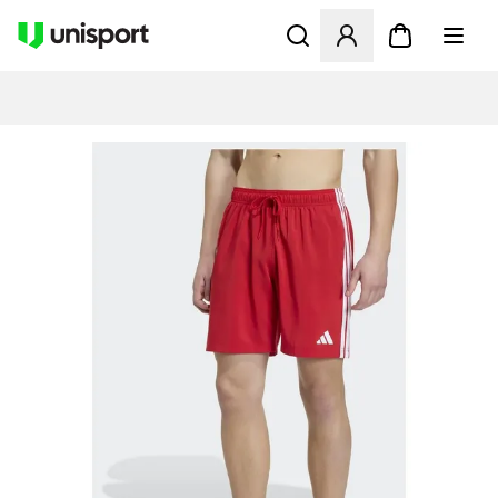
Åbner en Modal til at logge 