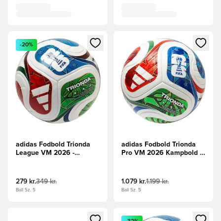
Åbner en Modal til at logge ind eller tilmelde dig som medle
Åbner en Modal til at logge i
-20%
adidas Fodbold Trionda
adidas Fodbold Trionda
League VM 2026 -
Pro VM 2026 Kampbold -
Hvid/Konge blå/Rød/Grøn
Hvid/Blå/Rød/Grøn
279 kr.
349 kr.
1.079 kr.
1.199 kr.
Ball Sz. 5
Ball Sz. 5
Åbner en Modal til at logge ind eller tilmelde dig som medle
Åbner en Modal til at logge i