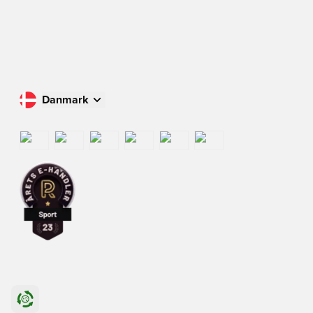
Danmark
Køb i dit land
International