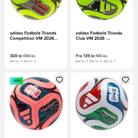
adidas Fodbold Trionda
adidas Fodbold Trionda
Competition VM 2026
Club VM 2026 -
Vinter - Grøn/Sort/Sølv
Grøn/Sort/Sølv
369 kr.
499 kr.
Fra
139 kr.
199 kr.
Ball Sz. 4, Ball Sz. 5
Ball Sz. 3, Ball Sz. 4, Ball Sz. 5
Åbner en Modal til at logge ind eller tilmelde dig som medle
Åbner en Modal til at logge i
-30%