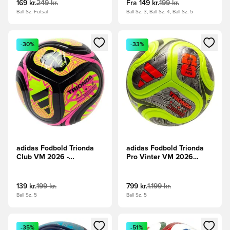
169 kr.
249 kr.
Fra
149 kr.
199 kr.
Ball Sz. Futsal
Ball Sz. 3, Ball Sz. 4, Ball Sz. 5
Åbner en Modal til at logge ind eller tilmelde dig som medle
Åbner en Modal til at logge i
-30%
-33%
adidas Fodbold Trionda
adidas Fodbold Trionda
Club VM 2026 -
Pro Vinter VM 2026
Sort/Grøn/Pink
Kampbold -
Grøn/Sort/Sølv
139 kr.
199 kr.
799 kr.
1.199 kr.
Ball Sz. 5
Ball Sz. 5
Åbner en Modal til at logge ind eller tilmelde dig som medle
Åbner en Modal til at logge i
-35%
-51%