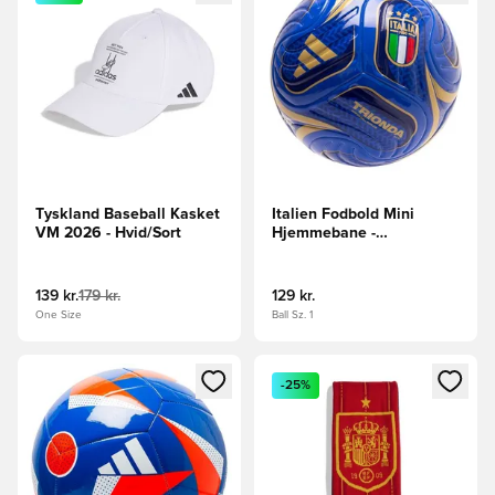
Tyskland Baseball Kasket
Italien Fodbold Mini
VM 2026 - Hvid/Sort
Hjemmebane -
Blå/Blå/Beige
139 kr.
179 kr.
129 kr.
One Size
Ball Sz. 1
Åbner en Modal til at logge ind eller tilmelde dig som medle
Åbner en Modal til at logge i
-25%