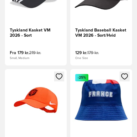
Tyskland Kasket VM
Tyskland Baseball Kasket
2026 - Sort
VM 2026 - Sort/Hvid
Fra
179 kr.
219 kr.
129 kr.
179 kr.
Small, Medium
One Size
Åbner en Modal til at logge ind eller tilmelde dig som medle
Åbner en Modal til at logge i
-25%