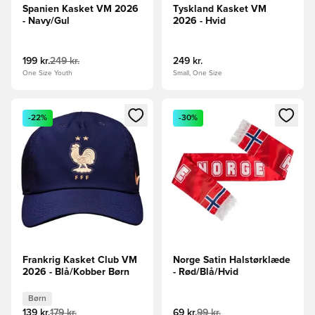
Spanien Kasket VM 2026
Tyskland Kasket VM
- Navy/Gul
2026 - Hvid
199 kr.
249 kr.
249 kr.
One Size Youth
Small, One Size
Åbner en Modal til at logge ind eller tilmelde dig som medle
Åbner en Modal til at logge i
-22%
-30%
Frankrig Kasket Club VM
Norge Satin Halstørklæde
2026 - Blå/Kobber Børn
- Rød/Blå/Hvid
Børn
139 kr.
179 kr.
69 kr.
99 kr.