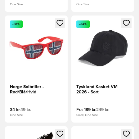
One Size
One Size
Åbner en Modal til at logge ind eller tilmelde dig som medle
Åbner en Modal til at logge i
-31%
-24%
Norge Solbriller -
Tyskland Kasket VM
Rød/Blå/Hvid
2026 - Sort
34 kr.
49 kr.
Fra
189 kr.
249 kr.
One Size
Small, One Size
Åbner en Modal til at logge ind eller tilmelde dig som medle
Åbner en Modal til at logge i