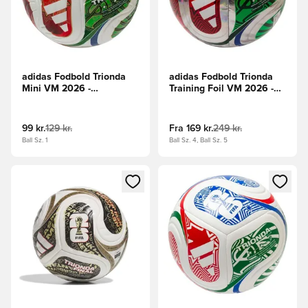
adidas Fodbold Trionda
adidas Fodbold Trionda
Mini VM 2026 -
Training Foil VM 2026 -
Hvid/Konge blå/Rød/Grøn
Sølv/Hvid/Konge blå
99 kr.
129 kr.
Fra
169 kr.
249 kr.
Ball Sz. 1
Ball Sz. 4, Ball Sz. 5
Åbner en Modal til at logge ind eller tilmelde dig som medle
Åbner en Modal til at logge i