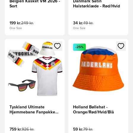
Belgien Kasket VM 2026 -
Danmark Satin
Sort
Halstørklæde - Rød/Hvid
199 kr.
249 kr.
34 kr.
49 kr.
One Size
One Size
Åbner en Modal til at logge ind eller tilmelde dig som medle
Åbner en Modal til at logge i
-25%
Tyskland Ultimate
Holland Bøllehat -
Hjemmebane Fanpakke
Orange/Rød/Hvid/Blå
VM 2026
759 kr.
926 kr.
59 kr.
79 kr.