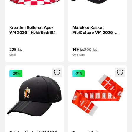
Kroatien Bøllehat Apex
Marokko Kasket
VM 2026 - Hvid/Rød/Blå
FtblCulture VM 2026 -
PUMA Sort/Rød
229 kr.
149 kr.
200 kr.
Small
One Size
Åbner en Modal til at logge ind eller tilmelde dig som medle
Åbner en Modal til at logge i
-20%
-31%