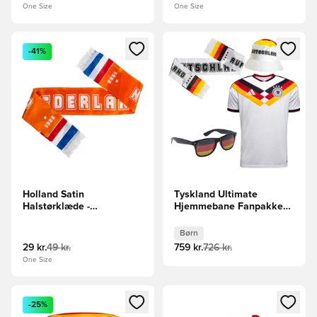
One Size
One Size
Åbner en Modal til at logge ind eller tilmelde dig som medle
Åbner en Modal til at logge i
-41%
Holland Satin
Tyskland Ultimate
Halstørklæde -
Hjemmebane Fanpakke
Orange/Rød/Blå/Hvid
VM 2026 Børn
Børn
29 kr.
49 kr.
759 kr.
726 kr.
One Size
Åbner en Modal til at logge ind eller tilmelde dig som medle
Åbner en Modal til at logge i
-25%