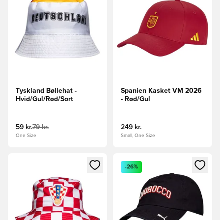
Tyskland Bøllehat -
Spanien Kasket VM 2026
Hvid/Gul/Rød/Sort
- Rød/Gul
59 kr.
79 kr.
249 kr.
One Size
Small, One Size
Åbner en Modal til at logge ind eller tilmelde dig som medle
Åbner en Modal til at logge i
-26%