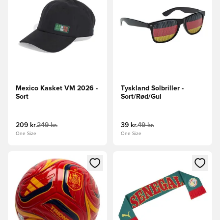
Mexico Kasket VM 2026 -
Tyskland Solbriller -
Sort
Sort/Rød/Gul
209 kr.
249 kr.
39 kr.
49 kr.
One Size
One Size
Åbner en Modal til at logge ind eller tilmelde dig som medle
Åbner en Modal til at logge i