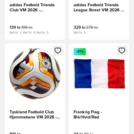
adidas Fodbold Trionda
adidas Fodbold Trionda
Club VM 2026 -
League Street VM 2026 -
Pink/Bordeaux/Blå
Hvid/Konge blå/Rød
139 kr.
199 kr.
329 kr.
379 kr.
Ball Sz. 3, Ball Sz. 4, Ball Sz. 5
Ball Sz. 5
Åbner en Modal til at logge ind eller tilmelde dig som medle
Åbner en Modal til at logge i
-31%
Tyskland Fodbold Club
Frankrig Flag -
Hjemmebane VM 2026 -
Blå/Hvid/Rød
Hvid/Rød/Gul