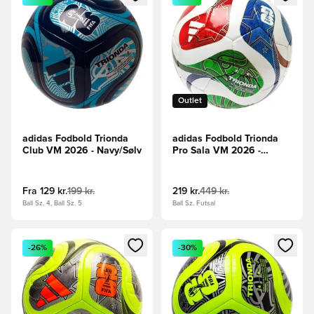
Outlet
adidas Fodbold Trionda
adidas Fodbold Trionda
Club VM 2026 - Navy/Sølv
Pro Sala VM 2026 -
Hvid/Konge blå/Rød
Fra
129 kr.
199 kr.
219 kr.
449 kr.
Ball Sz. 4, Ball Sz. 5
Ball Sz. Futsal
Åbner en Modal til at logge ind eller tilmelde dig som medle
Åbner en Modal til at logge i
-26%
-30%