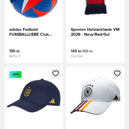
adidas Fodbold
Spanien Halstørklæde VM
FUSSBALLLIEBE Club
2026 - Navy/Rød/Gul
EURO 2024 -
Blå/Rød/Hvid
199 kr.
149 kr.
199 kr.
Ball Sz. 4
One Size
Åbner en Modal til at logge ind eller tilmelde dig som medle
Åbner en Modal til at logge i
-20%