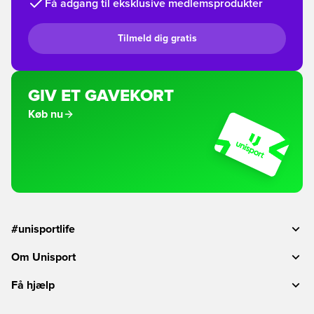
Få adgang til eksklusive medlemsprodukter
Tilmeld dig gratis
GIV ET GAVEKORT
Køb nu
#unisportlife
Om Unisport
Få hjælp