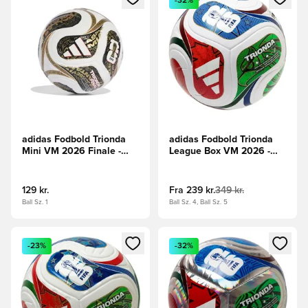
-32%
adidas Fodbold Trionda
adidas Fodbold Trionda
Mini VM 2026 Finale -
League Box VM 2026 -
Hvid/Sort/Guld
Hvid/Konge blå/Rød/Grøn
129 kr.
Fra
239 kr.
349 kr.
Ball Sz. 1
Ball Sz. 4, Ball Sz. 5
Åbner en Modal til at logge ind eller tilmelde dig som medle
Åbner en Modal til at logge i
-23%
-32%