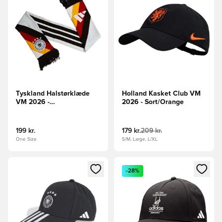
Tyskland Halstørklæde
Holland Kasket Club VM
VM 2026 -
2026 - Sort/Orange
Hvid/Sort/Rød/Gul
199 kr.
179 kr.
209 kr.
One Size
S/M, Large, L/XL
Åbner en Modal til at logge ind eller tilmelde dig som medle
Åbner en Modal til at logge i
-28%