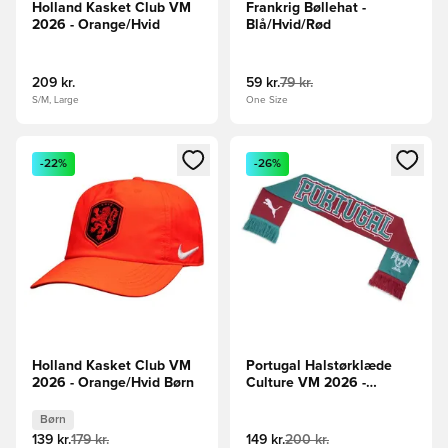
Holland Kasket Club VM
Frankrig Bøllehat -
2026 - Orange/Hvid
Blå/Hvid/Rød
209 kr.
59 kr.
79 kr.
S/M, Large
One Size
Åbner en Modal til at logge ind eller tilmelde dig som medle
Åbner en Modal til at logge i
-22%
-26%
Holland Kasket Club VM
Portugal Halstørklæde
2026 - Orange/Hvid Børn
Culture VM 2026 -
Rød/Grøn
Børn
139 kr.
179 kr.
149 kr.
200 kr.