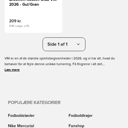
2026 - Gul/Grøn
209 kr.
S/M, Large, L/XL
Side 1 af 1
VM er en af de største sportsbegivenheder i 2026, og vi har alt, hvad du
behøver for at fejre denne unikke turnering. Få fingrene i alt det
merchandise, du har brug for for at vise de nationalfarver frem og støtte
Læs mere
landsholdet på den bedste måde. Denne turnering er 'once in a lifetime' for
mange af spillerne, så de har brug for alt den støtte, de kan få.
POPULÆRE KATEGORIER
Fodboldstøvler
Fodboldtrøjer
Nike Mercurial
Fanshop