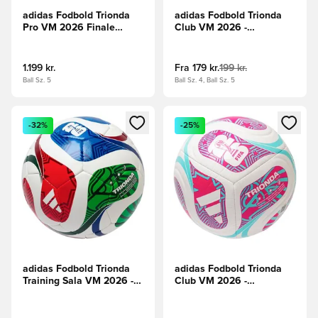
adidas Fodbold Trionda
adidas Fodbold Trionda
Pro VM 2026 Finale
Club VM 2026 -
Kampbold -
Hvid/Rød/Blå/Grøn
Hvid/Sort/Guld
1.199 kr.
Fra
179 kr.
199 kr.
Ball Sz. 5
Ball Sz. 4, Ball Sz. 5
Åbner en Modal til at logge ind eller tilmelde dig som medle
Åbner en Modal til at logge i
-32%
-25%
adidas Fodbold Trionda
adidas Fodbold Trionda
Training Sala VM 2026 -
Club VM 2026 -
Hvid/Konge blå/Rød
Hvid/Turkis/Pink