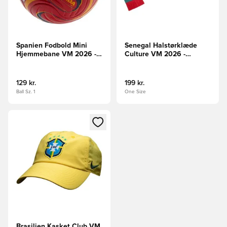
Spanien Fodbold Mini
Senegal Halstørklæde
Hjemmebane VM 2026 -
Culture VM 2026 -
Rød/Rød/Gul
Rød/Grøn
129 kr.
199 kr.
Ball Sz. 1
One Size
Åbner en Modal til at logge ind eller tilmelde dig som medle
Brasilien Kasket Club VM