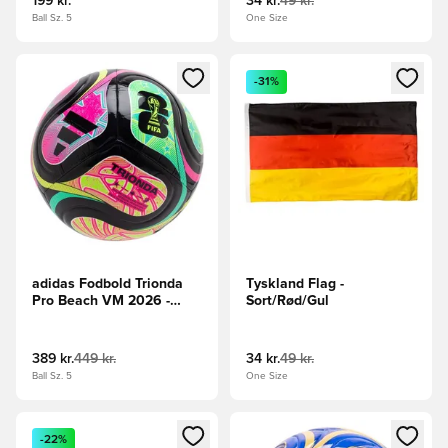
199 kr.
34 kr.
49 kr.
Ball Sz. 5
One Size
Åbner en Modal til at logge ind eller tilmelde dig som medle
Åbner en Modal til at logge i
-31%
adidas Fodbold Trionda
Tyskland Flag -
Pro Beach VM 2026 -
Sort/Rød/Gul
Sort/Turkis/Pink/Grøn
389 kr.
449 kr.
34 kr.
49 kr.
Ball Sz. 5
One Size
Åbner en Modal til at logge ind eller tilmelde dig som medle
Åbner en Modal til at logge i
-22%