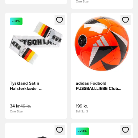
One Size
Åbner en Modal til at logge ind eller tilmelde dig som medle
Åbner en Modal til at logge i
-31%
Tyskland Satin
adidas Fodbold
Halstørklæde -
FUSSBALLLIEBE Club
Hvid/Sort/Rød/Gul
EURO 2024 -
Rød/Sort/Sølv
34 kr.
49 kr.
199 kr.
One Size
Ball Sz. 3
Åbner en Modal til at logge ind eller tilmelde dig som medle
Åbner en Modal til at logge i
-20%