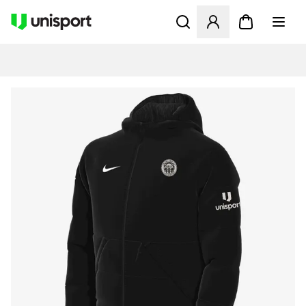
Åbner en Modal til at logge 