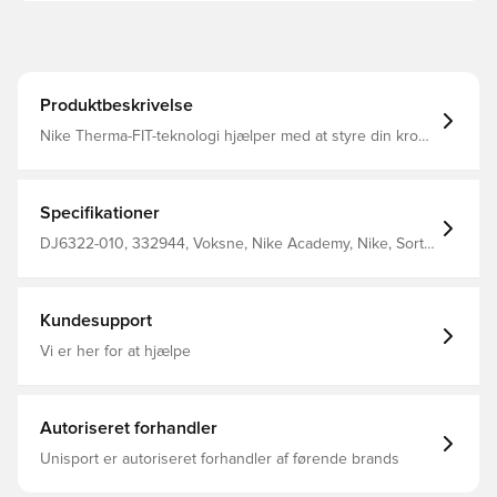
Produktbeskrivelse
Nike Therma-FIT-teknologi hjælper med at styre din krops
naturlige varme for at hjælpe med at holde dig varm i
kolde vejrforhold Letvægts syntetisk fyld holder på
varmen uden at tynge dig 100 % polyester
Specifikationer
DJ6322-010, 332944, Voksne, Nike Academy, Nike, Sort,
Kvinder, Lange ærmer, Vinter jakker, This Product Is Made
With At Least 50% Recycled Polyester Fibers
Kundesupport
Vi er her for at hjælpe
Autoriseret forhandler
Unisport er autoriseret forhandler af førende brands