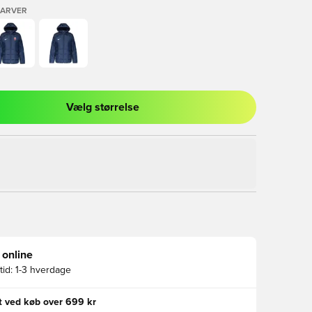
FARVER
Vælg størrelse
l til at logge ind eller tilmelde dig som medlem
 online
id:
1-3 hverdage
gt ved køb over 699 kr