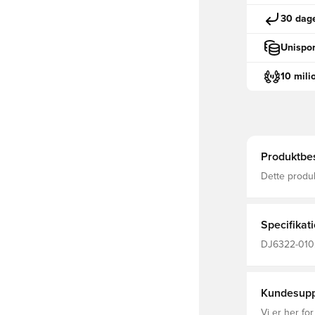
30 dage
Unispor
10 mili
Produktbes
Dette produ
polyesterfibre Nike Therma-FIT-teknologi hjælper med
din krops na
kolde vejrfo
Specifikat
DJ6322-010, 
Lange ærmer,
50% Recycle
Kundesupp
Vi er her for