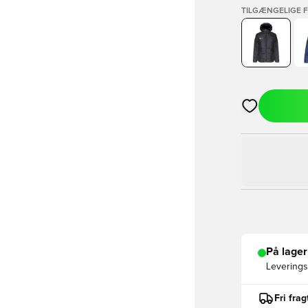
TILGÆNGELIGE 
Åbner en Moda
På lager
Leveringst
Fri fra