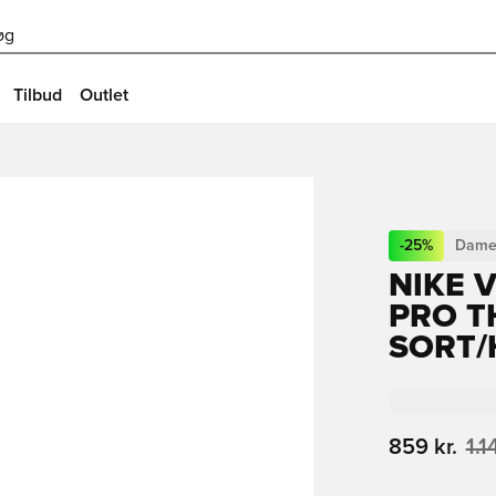
øg
Tilbud
Outlet
-
25
%
Dame
NIKE 
PRO T
SORT/
859 kr.
1.1