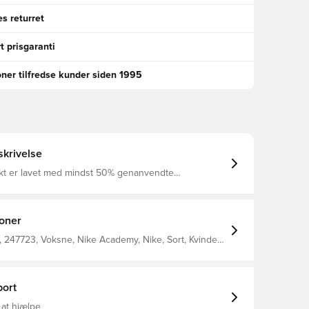
s returret
t prisgaranti
oner tilfredse kunder siden 1995
krivelse
kt er lavet med mindst 50% genanvendte
 at styre
turlige varme for at hjælpe med at holde dig varm i
rhold Letvægts syntetisk fyld holder på varmen uden
at tynge dig 100 % polyester
ioner
247723, Voksne, Nike Academy, Nike, Sort, Kvinder,
 Vinter jakker, This Product Is Made With At Least
d Polyester Fibers
ort
 at hjælpe