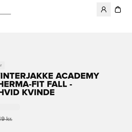
Åbner en Modal ti
r
VINTERJAKKE ACADEMY
HERMA-FIT FALL -
HVID KVINDE
49 kr.