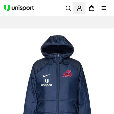
Åbner en Modal til at logge 