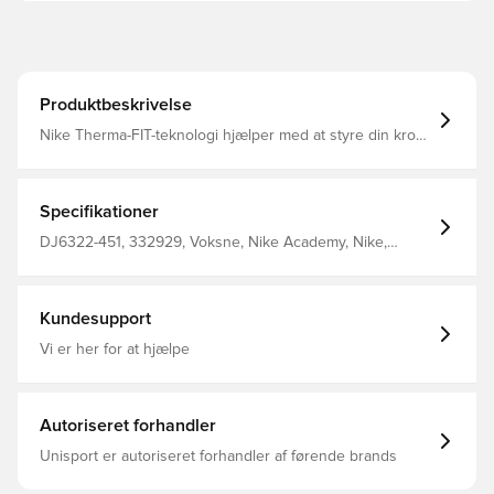
Produktbeskrivelse
Nike Therma-FIT-teknologi hjælper med at styre din krops
naturlige varme for at hjælpe med at holde dig varm i
kolde vejrforhold Letvægts syntetisk fyld holder på
varmen uden at tynge dig 100 % polyester
Specifikationer
DJ6322-451, 332929, Voksne, Nike Academy, Nike,
Kvinder, Lange ærmer, Blå, Vinter jakker, This Product Is
Made With At Least 50% Recycled Polyester Fibers
Kundesupport
Vi er her for at hjælpe
Autoriseret forhandler
Unisport er autoriseret forhandler af førende brands