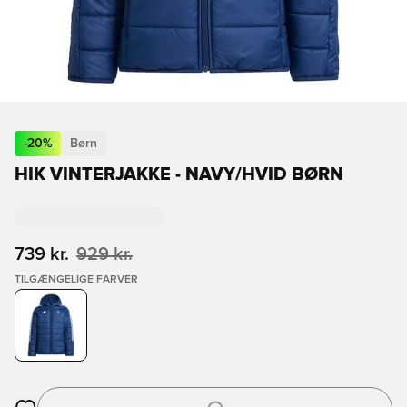
-
20
%
Børn
HIK VINTERJAKKE - NAVY/HVID BØRN
739 kr.
929 kr.
TILGÆNGELIGE FARVER