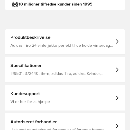
10 milioner tilfredse kunder siden 1995
Produktbeskrivelse
Adidas Tiro 24 vinterjakke perfekt til de kolde vinterdage
Praktisk hætte til beskyttelse mod vind og vejr
Sidelommer giver mulighed for opbevaring af personlige
ejendele eller varme dine hænder Standard pasform
Indeholder mindst 70% genbrugsindhold
Specifikationer
IR9501, 372440, Børn, adidas Tiro, adidas, Kvinder,
Mænd, Vinter jakker, Lange ærmer, Blå
Kundesupport
Vi er her for at hjælpe
Autoriseret forhandler