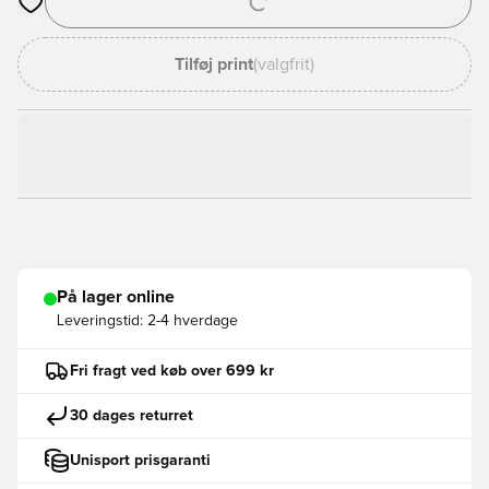
Åbner en Modal til at logge ind eller tilmelde dig som medlem
Tilføj print
(valgfrit)
På lager online
Leveringstid:
2-4 hverdage
Fri fragt ved køb over 699 kr
30 dages returret
Unisport prisgaranti