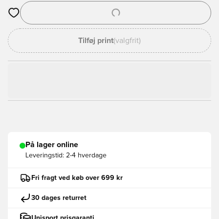
Åbner en Modal til at logge ind eller tilmelde dig som medlem
Tilføj print
(valgfrit)
På lager online
Leveringstid:
2-4 hverdage
Fri fragt ved køb over 699 kr
30 dages returret
Unisport prisgaranti