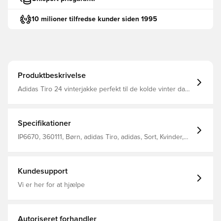
10 milioner tilfredse kunder siden 1995
Produktbeskrivelse
Adidas Tiro 24 vinterjakke perfekt til de kolde vinter dage
Praktisk hætte som beskytter mod vind og vejr
Sidelommer giver mulighed for opbevaring af personlige
ejendele eller varme dine hænder Standard fit Indeholder
minimum 70 % genbrugsmateriale
Specifikationer
IP6670, 360111, Børn, adidas Tiro, adidas, Sort, Kvinder,
Mænd, Vinter jakker, Lange ærmer
Kundesupport
Vi er her for at hjælpe
Autoriseret forhandler