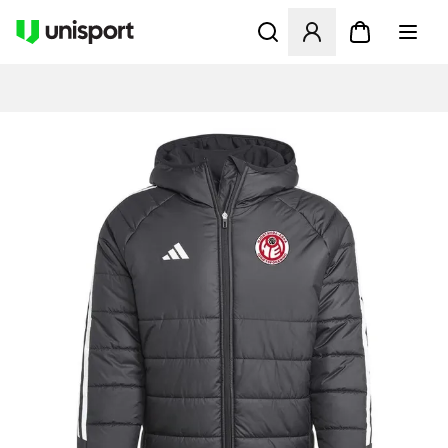
Åbner en Modal til at logge 