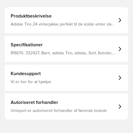
Produktbeskrivelse
Adidas Tiro 24 vinterjakke perfekt til de kolde vinter dage
Praktisk hætte som beskytter mod vind og vejr
Sidelommer giver mulighed for opbevaring af personlige
ejendele eller varme dine hænder Standard fit Indeholder
minimum 70 % genbrugsmateriale
Specifikationer
IP6670, 332427, Børn, adidas Tiro, adidas, Sort, Kvinder,
Mænd, Vinter jakker, Lange ærmer
Kundesupport
Vi er her for at hjælpe
Autoriseret forhandler
Unisport er autoriseret forhandler af førende brands