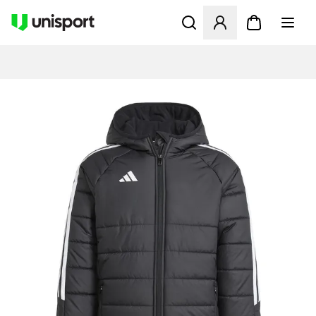
Åbner en Modal til at logge 