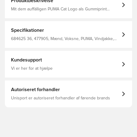
Produktbeskrivelse
Mit dem auffälligen PUMA Cat Logo als Gummiprint
kombiniert diese Windjacke Style und Funktionalität. Mit
Leistentaschen hinten für deine Essentials, einer
kuscheligen Kapuze und elastischen Bündchen und
Saum ist sie das perfekte Übergangsteil für kühlere Tage.
Specifikationer
Regular Fit Rundhalsausschnitt Lange Ärmel
Paspeltaschen auf der Rückseite PUMA Branding-Details
684625 36, 477905, Mænd, Voksne, PUMA, Vindjakke,
Blå
Kundesupport
Vi er her for at hjælpe
Autoriseret forhandler
Unisport er autoriseret forhandler af førende brands