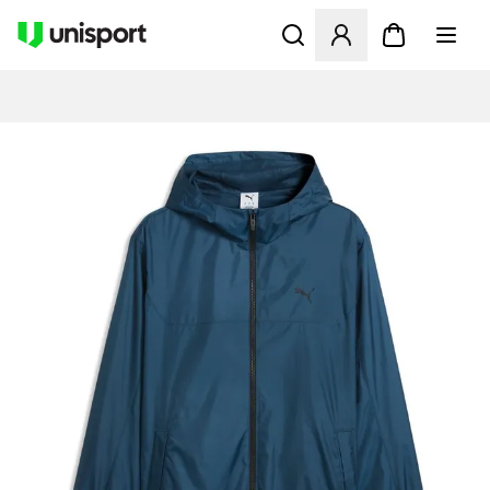
Åbner en Modal til at logge 