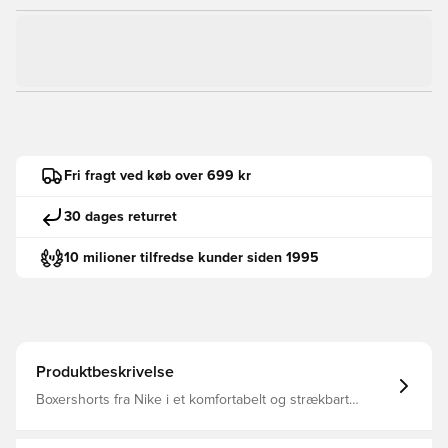
Fri fragt ved køb over 699 kr
30 dages returret
10 milioner tilfredse kunder siden 1995
Produktbeskrivelse
Boxershorts fra Nike i et komfortabelt og strækbart
materiale, som er skabt til atleten der altid forsøger, at
være et skridt foran modstanderen Dri-FIT er et åndbart,