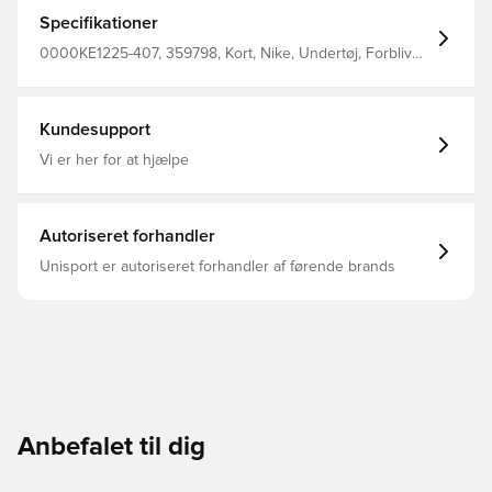
hurtigtørrende letvægts materiale, der leder fugt væk fra
kroppen, så du altid holdes tør, komfortabel og fokuseret
Specifikationer
Designet med et 4-vejs stretch, hvilket er med til at øge
fleksibiliteten Tætsiddende pasform 3-Pak Fremstillet i
0000KE1225-407, 359798, Kort, Nike, Undertøj, Forbliv
86% genanvendt polyester, 10% elastan og 4% polyester.
tør, Mænd, Voksne, Blå
Kundesupport
Vi er her for at hjælpe
Autoriseret forhandler
Unisport er autoriseret forhandler af førende brands
Anbefalet til dig