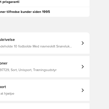
t prisgaranti
oner tilfredse kunder siden 1995
krivelse
indeholde 10 fodbolde Med navneskilt Snøreluk
boldene medfølger ikke
ioner
7729, Sort, Unisport, Træningsudstyr
ort
 at hjælpe