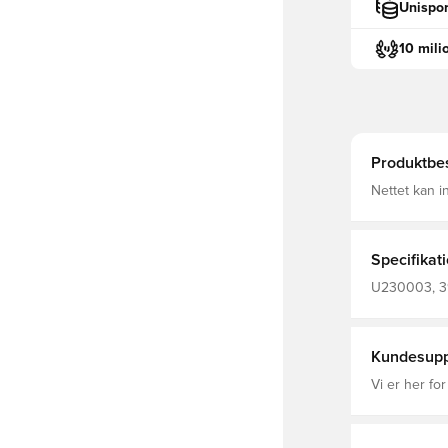
Unispor
10 mili
Produktbes
Nettet kan 
Bemærk: Fod
Specifikat
U230003, 39
Kundesupp
Vi er her for