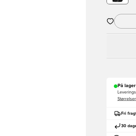
Åbner en Moda
På lager
Leveringst
Størrelser
Fri fra
30 dage