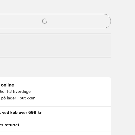
l til at logge ind eller tilmelde dig som medlem
 online
id:
1-3 hverdage
 på lager i butikken
gt ved køb over 699 kr
s returret