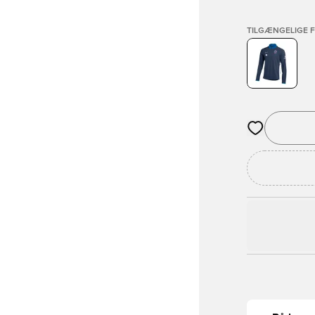
TILGÆNGELIGE 
Åbner en Moda