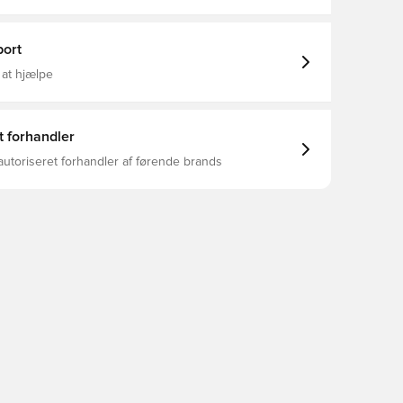
er, Mænd, Børn, 100% Polyester, Blå
ort
 at hjælpe
t forhandler
autoriseret forhandler af førende brands