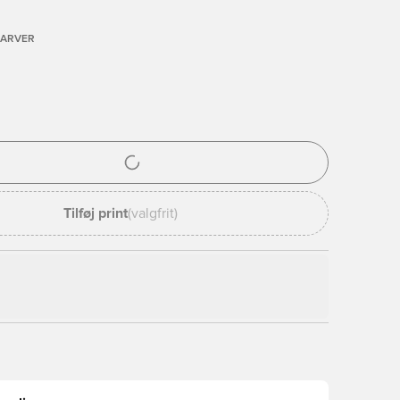
FARVER
l til at logge ind eller tilmelde dig som medlem
Tilføj print
(valgfrit)