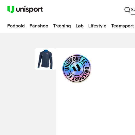
S
Fodbold
Fanshop
Træning
Løb
Lifestyle
Teamsport