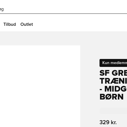
øg
Tilbud
Outlet
Kun medlem
SF GR
TRÆNI
- MID
BØRN
329 kr.