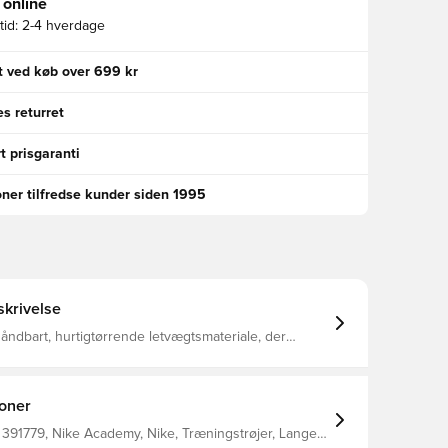
 online
id:
2-4 hverdage
gt ved køb over 699 kr
s returret
t prisgaranti
oner tilfredse kunder siden 1995
krivelse
t åndbart, hurtigtørrende letvægtsmateriale, der
r fugt væk fra din krop og holder dig tør, komfortabel
 hele tiden Lynlås i kvart længde til opretstående
remstillet af 100% polyester.
ioner
 391779, Nike Academy, Nike, Træningstrøjer, Lange