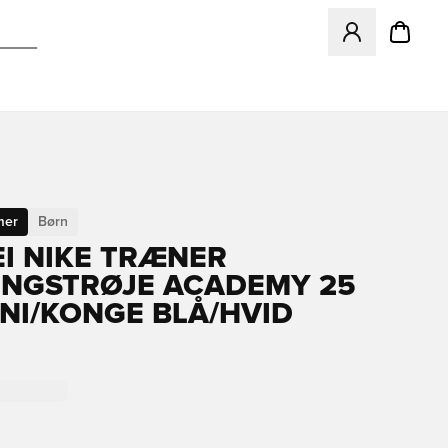
Åbner en Modal ti
mer
Børn
EI NIKE TRÆNER
NGSTRØJE ACADEMY 25
GNI/KONGE BLÅ/HVID