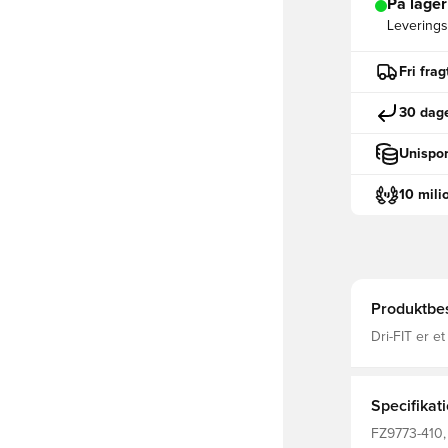
På lager
Leveringst
Fri fra
30 dage
Unispor
10 mili
Produktbes
Dri-FIT er e
transportere
og fokuseret
krave F
Specifikat
FZ9773-410,