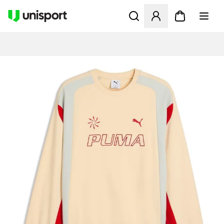
Åbner en Modal til at logge 