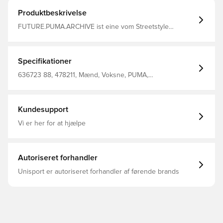
Produktbeskrivelse
FUTURE.PUMA.ARCHIVE ist eine vom Streetstyle
inspirierte Lifestyle-Kollektion, die Retro-Vibes mit
progressivem Design verbindet. Dieses lässige Moto
Sweatshirt verbindet Einflüsse aus Motorsport und
Terrace Culture. Entworfen für: Lifestyle by PUMA
Specifikationer
Passform: Relaxed Länge: Regulär Ausschnitt:
Rundhalsausschnitt Hauptmaterial: Doubleface-Jacquard
636723 88, 478211, Mænd, Voksne, PUMA,
Lange Ärmel
Træningstrøjer, Gul
Kundesupport
Vi er her for at hjælpe
Autoriseret forhandler
Unisport er autoriseret forhandler af førende brands