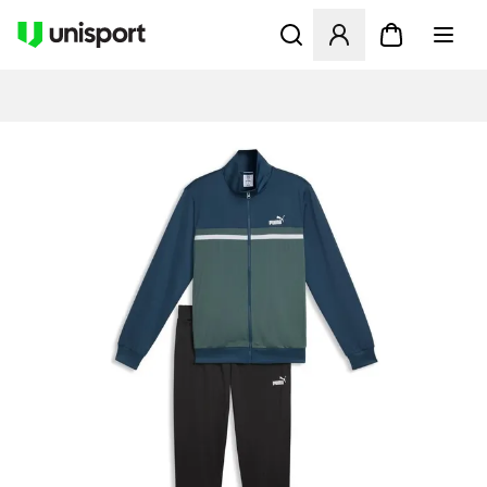
Åbner en Modal til at logge 