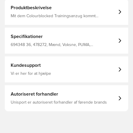
Produktbeskrivelse
Mit dem Colourblocked Trainingsanzug kommt
Selbstbewusstsein ganz von allein. Gerippte Details und
der klassische Baseballkragen verleihen dem Design
einen authentischen Retro-Sportlook. Ob geschlossen
oder offen getragen – dieser Trainingsanzug sorgt
Specifikationer
jederzeit und überall für einen stylishen Auftritt.
Obermaterial Unterteil: 100 % Polyester Entworfen für:
694348 36, 478272, Mænd, Voksne, PUMA,
Lifestyle by PUMA Passform: Regulär Länge: Regulär
Træningstrøjer, Blå
Ausschnitt: Stehkragen Hauptmaterial: Jerseystoff
Verschluss: Durchgehender Reißverschluss Bundhöhe:
Mittel Taschen: Seitentasche
Kundesupport
Vi er her for at hjælpe
Autoriseret forhandler
Unisport er autoriseret forhandler af førende brands