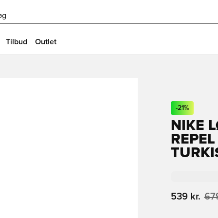
øg
Tilbud
Outlet
-
21
%
NIKE 
REPEL
TURKI
539 kr.
679