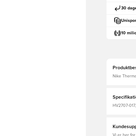
30 dage
Unispor
10 mili
Produktbes
Nike Therma-
naturlige va
Blødt, børste
Tommelfinger
og hjælpe m
Specifikat
HV2707-017, 
Lange ærme
Kundesupp
Vi er her for