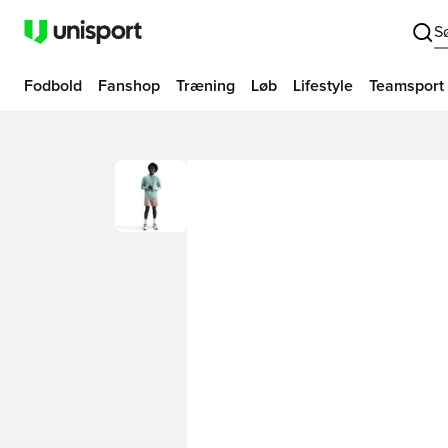
S
Fodbold
Fanshop
Træning
Løb
Lifestyle
Teamsport