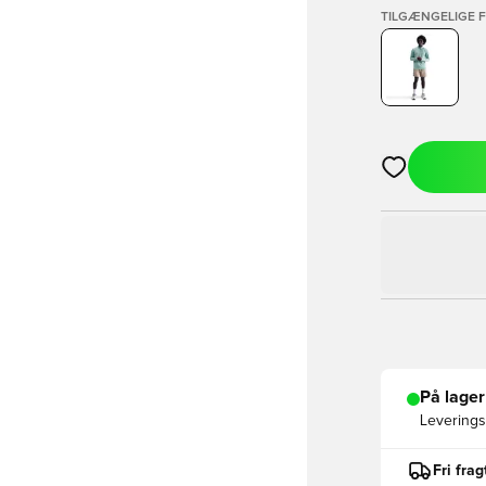
TILGÆNGELIGE 
Åbner en Moda
På lager
Leveringst
Fri fra