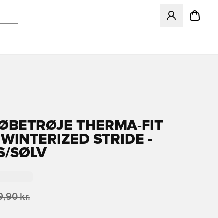
Åbner en Modal ti
LØBETRØJE THERMA-FIT
 WINTERIZED STRIDE -
S/SØLV
,90 kr.