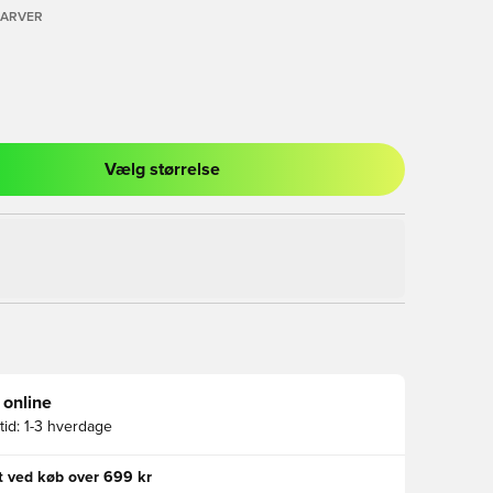
FARVER
Vælg størrelse
l til at logge ind eller tilmelde dig som medlem
 online
id:
1-3 hverdage
gt ved køb over 699 kr