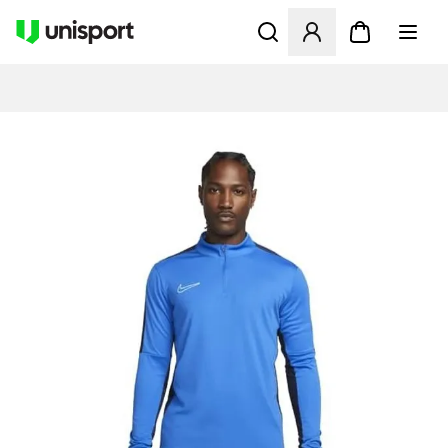
Åbner en Modal til at logge 