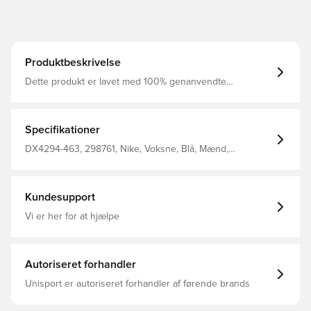
Produktbeskrivelse
Dette produkt er lavet med 100% genanvendte
polyesterfibre Nike Academy Men's Dri-FIT 1/2-Zip ,
ROYAL BLUE/OBSIDIAN/WHITE, XL
Specifikationer
DX4294-463, 298761, Nike, Voksne, Blå, Mænd,
Træningstrøjer, Kort ærmet, This Product Is Made With
100% Recycled Polyester Fibers
Kundesupport
Vi er her for at hjælpe
Autoriseret forhandler
Unisport er autoriseret forhandler af førende brands