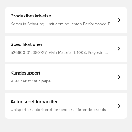
Produktbeskrivelse
Komm in Schwung – mit dem neuesten Performance-T-
Shirt von PUMA. Die dryCELL Technologie hält dich
trocken, die ergonomische Schnittführung sorgt für
maximale Bewegungsfreiheit und die Flatlock-Nähte
reduzieren Reibung. Perfekt für
Specifikationer
Gesundheitsenthusiasten, die bei jedem Lauf Style und
Funktion wollen. Regular Fit Kurze Ärmel Reguläre Länge
526600 01, 380727, Main Material 1: 100% Polyester
Rundhalsausschnitt PUMA Branding-Details
Recycled - Double Face Jacquard - 110.00 G/M² - Piece
Dyed - Chemical- Wicking (Bio-Based) - Drycell (Fun/001),
Voksne, PUMA, Mænd, T-shirts, Kort ærmet, Sort
Kundesupport
Vi er her for at hjælpe
Autoriseret forhandler
Unisport er autoriseret forhandler af førende brands