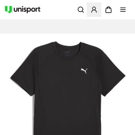
Åbner en Modal til at logge 