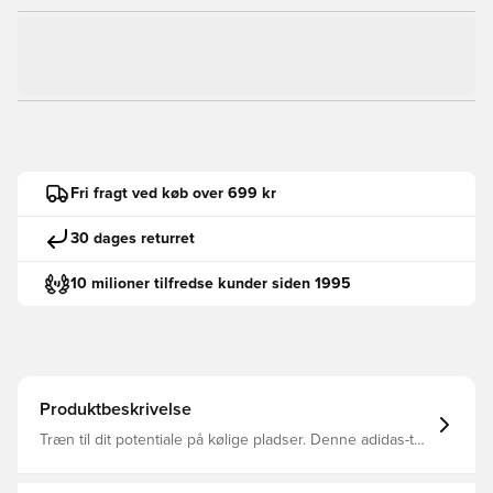
Fri fragt ved køb over 699 kr
30 dages returret
10 milioner tilfredse kunder siden 1995
Produktbeskrivelse
Træn til dit potentiale på kølige pladser. Denne adidas-top
har tommelfingerhuller i manchetterne, så du kan trække
de lange ærmer over dine hænder, så du kan holde dig