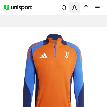
Åbner en Modal til at logge 