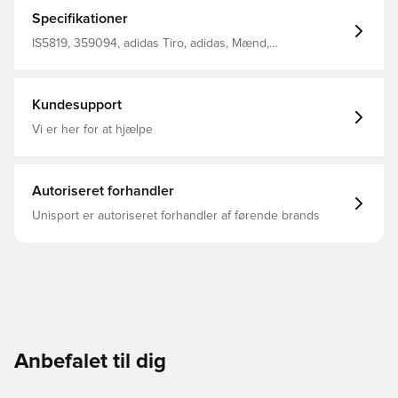
dækket, når temperaturen falder. Fugtstyrende
AEROREADY og en kvart lynlås holder dig komfortabel.
Specifikationer
Et varmepåført klubemblem på brystet viser højden af
dine fodboldambitioner. Kvartslynlås med ribbet stående
IS5819, 359094, adidas Tiro, adidas, Mænd,
krave Mesh-indsatser Tommelfingerhuller på
Træningstrøjer, Lange ærmer, Voksne, Orange
manchetterne AEROREADY Slank pasform 100%
polyester
Kundesupport
Vi er her for at hjælpe
Autoriseret forhandler
Unisport er autoriseret forhandler af førende brands
Anbefalet til dig