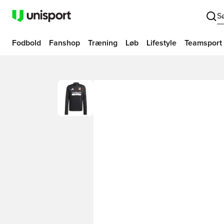
S
Fodbold
Fanshop
Træning
Løb
Lifestyle
Teamsport