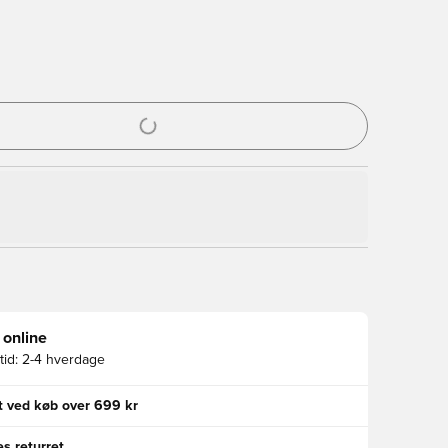
l til at logge ind eller tilmelde dig som medlem
 online
id:
2-4 hverdage
gt ved køb over 699 kr
s returret