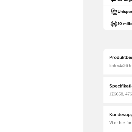
Unispor
10 mili
Produktbes
Entrada26 tr
strømlinet l
og kombiner
Climacool-te
fornemmelse,
Specifikat
Dobbeltstrik
lynlås giver
JZ6658, 476
100% genanv
ærmer, adida
Kundesupp
Vi er her for