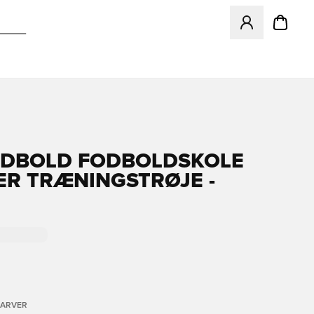
Åbner en Modal ti
ODBOLD FODBOLDSKOLE
R TRÆNINGSTRØJE -
FARVER