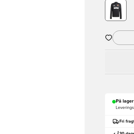
Åbner en Moda
På lager
Leveringst
Fri fra
30 dage