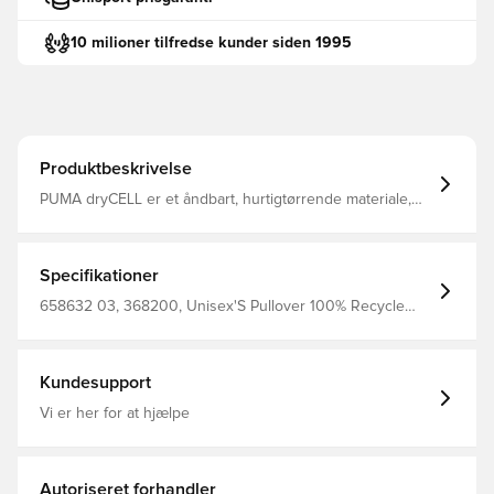
10 milioner tilfredse kunder siden 1995
Produktbeskrivelse
PUMA dryCELL er et åndbart, hurtigtørrende materiale,
der leder fugt væk fra kroppen, så du altid holdes tør og
komfortabel Træningstrøjen har 1/4 lynlås og kan lynes
helt op til halsen Regular fit Fremstillet i 100% polyester.
Specifikationer
658632 03, 368200, Unisex'S Pullover 100% Recycle
Polyester (Knitted), Sort, PUMA, Lange ærmer,
Træningstrøjer, Børn
Kundesupport
Vi er her for at hjælpe
Autoriseret forhandler