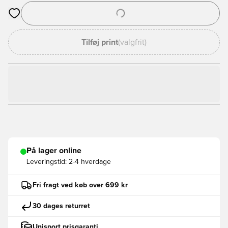
Åbner en Modal til at logge ind eller tilmelde dig som medlem
Tilføj print
(valgfrit)
På lager online
Leveringstid:
2-4 hverdage
Fri fragt ved køb over 699 kr
30 dages returret
Unisport prisgaranti