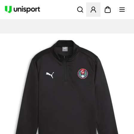
Åbner en Modal til at logge 