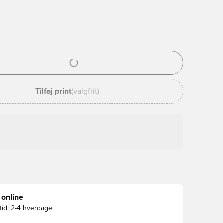
l til at logge ind eller tilmelde dig som medlem
Tilføj print
(valgfrit)
 online
id:
2-4 hverdage