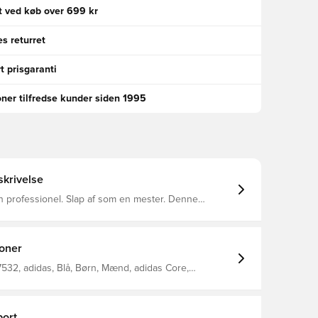
gt ved køb over 699 kr
s returret
t prisgaranti
oner tilfredse kunder siden 1995
krivelse
 professionel. Slap af som en mester. Denne
 viser et rent, klassisk design med et adidas Badge
e AEROREADY holder dig
, uanset om du spiller en kickabout i parken eller
 af 100 % genbrugsmaterialer
ioner
r dette produkt blot en af vores løsninger til at
e plastikaffald. Denne del kommer med
532, adidas, Blå, Børn, Mænd, adidas Core,
akken.
er, Kort ærmet
ort