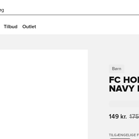
øg
Tilbud
Outlet
Børn
FC HO
NAVY
149 kr.
175
TILGÆNGELIGE 