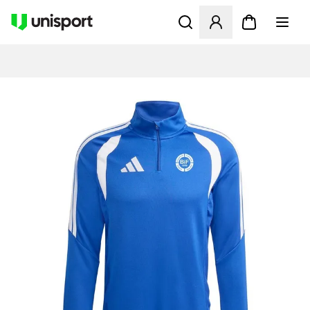
Åbner en Modal til at logge 