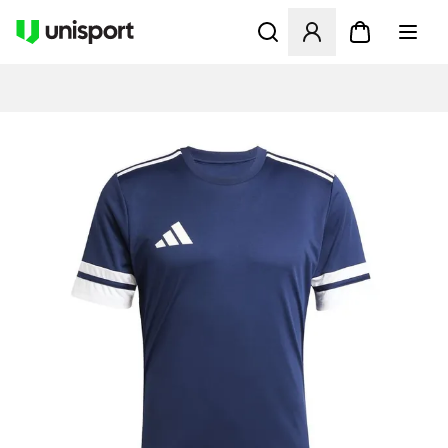
Åbner en Modal til at logge 