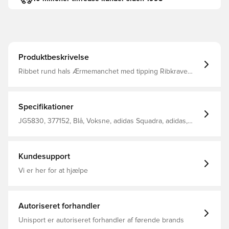
Produktbeskrivelse
Ribbet rund hals Ærmemanchet med tipping Ribkrave
Designet til at passe tæt på kroppen Slank pasform 100%
genanvendt polyester
Specifikationer
JG5830, 377152, Blå, Voksne, adidas Squadra, adidas,
Træningstrøjer, Kort ærmet, Mænd
Kundesupport
Vi er her for at hjælpe
Autoriseret forhandler
Unisport er autoriseret forhandler af førende brands